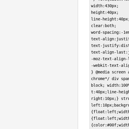
width:430px; 

height:40px; 

line-height:40px;
clear:both; 

word-spacing
text-align:justif
text-justify:dis
text-align-last:j
-moz-text-align-
-webkit-text-ali
} @media screen 
chrome*/ div spa
block; width:100
t:40px;line-heig
right:10px;} str
left:10px;backgr
{float:left;widt
{float:left;widt
{color:#00f;widt