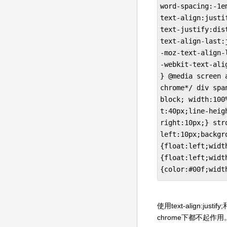
word-spacing
text-align:justif
text-justify:dis
text-align-last:j
-moz-text-align-
-webkit-text-ali
} @media screen 
chrome*/ div spa
block; width:100
t:40px;line-heig
right:10px;} str
left:10px;backgr
{float:left;widt
{float:left;widt
{color:#00f;widt
使用text-align:jus
chrome下都不起作