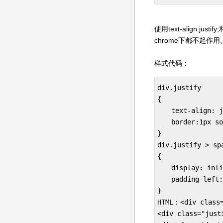
使用text-align:jus
chrome下都不起作
样式代码：
div.justify 

{ 

　　text-align: ju
　　border:1px sol
}

div.justify > spa
{ 

　　display: inlin
　　padding-left: 
}

HTML：<div class=
<div class="just