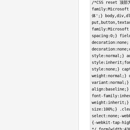
/*CSS reset 顶部为
family:Microsoft
体';} body,div,dl
put,button,texta
family:Microsoft
spacing:0;} fiel
decoration:non
decoration:none;
style:normal;} a
style:inherit;fo
style:none;} cap
weight:normal;} 
variant:normal;}
align:baseline;}
font-family:inhe
weight:inherit;}
size:100%;} .cle
select:none;-web
{-webkit-tap-h
*/ form{width:43