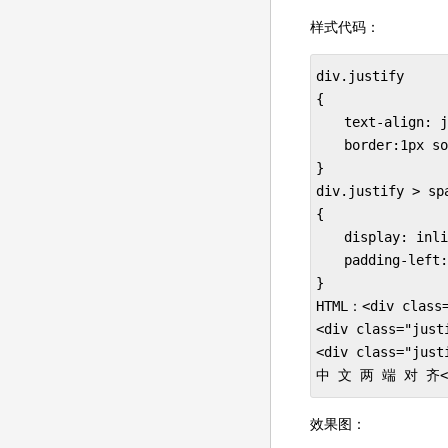
样式代码：
div.justify 

{ 

　　text-align: ju
　　border:1px sol
}

div.justify > spa
{ 

　　display: inlin
　　padding-left: 
}

HTML：<div class=
<div class="just
<div class="jus
中 文 两 端 对 齐<sp
效果图：