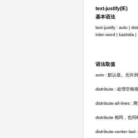
text-justify(IE)
基本语法
text-justify : auto | di
inter-word | kashida 
语法取值
auto : 默认值。
distribute : 处
distribute-all-li
distribute 
distribute-center-las