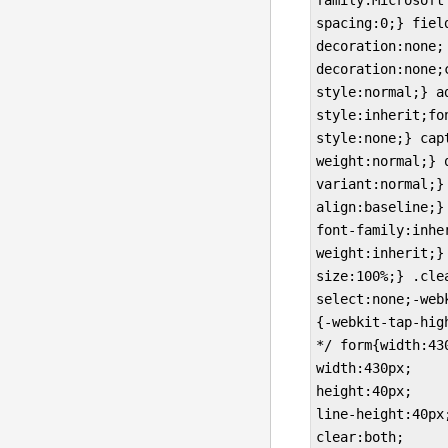
family:Microsoft
spacing:0;} fiel
decoration:non
decoration:none;
style:normal;} a
style:inherit;fo
style:none;} cap
weight:normal;} 
variant:normal;}
align:baseline;}
font-family:inhe
weight:inherit;}
size:100%;} .cle
select:none;-web
{-webkit-tap-h
*/ form{width:43
width:430px; 

height:40px; 

line-height:40px;
clear:both; 
