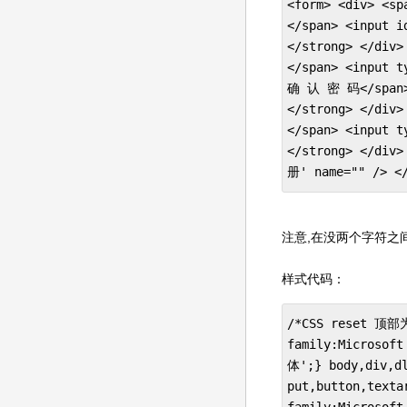
<form> <div> <s
</span> <input i
</strong> </div
</span> <input t
确 认 密 码</span> 
</strong> </div
</span> <input t
</strong> </div
册' name="" /> </
注意,在没两个字符之
样式代码：
/*CSS reset 顶部为
family:Microsoft
体';} body,div,dl
put,button,texta