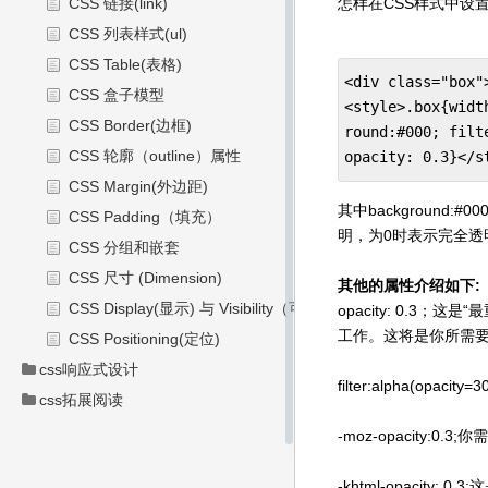
CSS 链接(link)
怎样在CSS样式中设
CSS 列表样式(ul)
CSS Table(表格)
<div class="box"
CSS 盒子模型
<style>.box{widt
CSS Border(边框)
round:#000; filt
CSS 轮廓（outline）属性
opacity: 0.3}</s
CSS Margin(外边距)
其中background:#000
CSS Padding（填充）
明，为0时表示完全透
CSS 分组和嵌套
CSS 尺寸 (Dimension)
其他的属性介绍如下:
CSS Display(显示) 与 Visibility（可见性）
opacity: 0.3；
工作。这将是你所需
CSS Positioning(定位)
css响应式设计
filter:alpha(opac
css拓展阅读
-moz-opacity:0.
-khtml-opacity