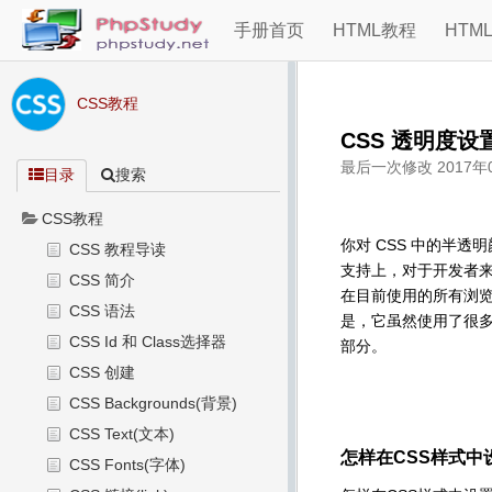
手册首页
HTML教程
HTM
CSS教程
CSS 透明度
最后一次修改
2017年
目录
搜索
CSS教程
你对 CSS 中的半
CSS 教程导读
支持上，对于开发者
CSS 简介
在目前使用的所有浏览
CSS 语法
是，它虽然使用了很多
CSS Id 和 Class选择器
部分。
CSS 创建
CSS Backgrounds(背景)
CSS Text(文本)
怎样在CSS样式中
CSS Fonts(字体)