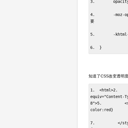
3.        opac
4.        -moz
要

5.        -kht
6.  }
知道了CSS改变透明度
1.  <html>2.    
equiv="Content-T
8">5.          <
color:red}

7.          </st