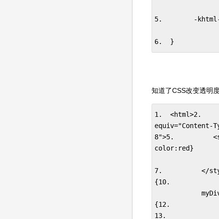
5.        -kht
6.  }
知道了CSS改变透明度
1.  <html>2.    
equiv="Content-T
8">5.          <
color:red}

7.          </st
{10.            
            myDi
{12.          
13.            