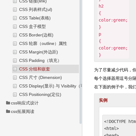
CSS 链接(link)
h2
CSS 列表样式(ul)
{
CSS Table(表格)
color:green;
CSS 盒子模型
}
p
CSS Border(边框)
{
CSS 轮廓（outline）属性
color:green;
CSS Margin(外边距)
}
CSS Padding（填充）
CSS 分组和嵌套
为了尽量减少代码，
CSS 尺寸 (Dimension)
每个选择器用逗号分隔
CSS Display(显示) 与 Visibility（可见性）
在下面的例子中，我
CSS Positioning(定位)
实例
css响应式设计
css拓展阅读
<!DOCTYPE html
<html>

<head>
