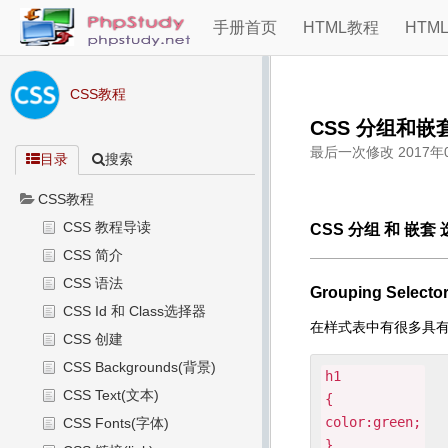
手册首页
HTML教程
HTM
CSS教程
CSS 分组和嵌
最后一次修改
2017年
目录
搜索
CSS教程
CSS 教程导读
CSS
分组
和
嵌套
CSS 简介
CSS 语法
Grouping Selecto
CSS Id 和 Class选择器
在样式表中有很多具
CSS 创建
CSS Backgrounds(背景)
h1
CSS Text(文本)
{
color:green;
CSS Fonts(字体)
}