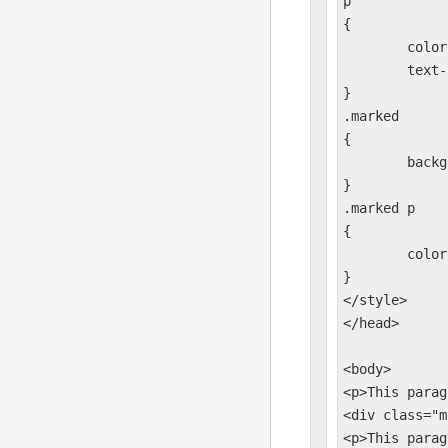
p

{

	color:blue;

	text-align:center;

}

.marked

{

	background-color:red;

}

.marked p

{

	color:white;

}

</style>

</head>

<body>

<p>This parag
<div class="m
<p>This parag