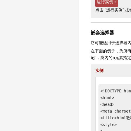
运行实例 »
点击 "运行实例" 
嵌套选择器
它可能适用于选择器
在下面的例子，为所有p元
记"，类内的p元素指
实例
<!DOCTYPE html
<html>

<head>

<meta charset
<title>html教
<style>
