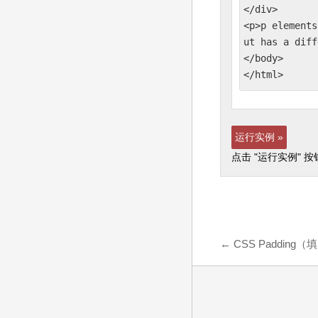
</div>

<p>p elements
ut has a diff
</body>

</html>
运行实例 »
点击 "运行实例" 
←
CSS Padding（