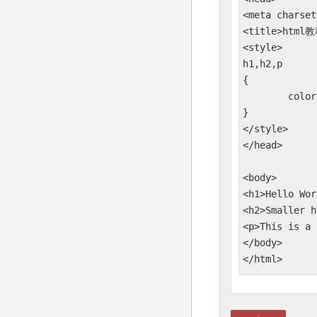
<meta charset
<title>html教
<style>

h1,h2,p

{

	color:green;

}

</style>

</head>

<body>

<h1>Hello Wor
<h2>Smaller h
<p>This is a 
</body>

</html>