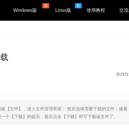
新
新
Windows版
Linux版
使用教程
交流
下载
2372
板【文件】，进入文件管理界面； 然后选择需要下载的文件；接着
现一个【下载】的提示；最后点击【下载】即可下载该文件了。