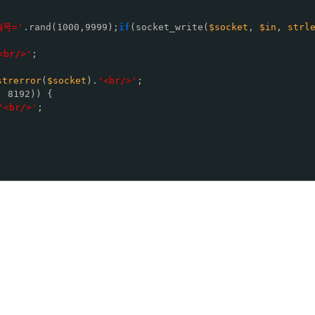
号='
.rand(1000,9999);
if
(socket_write(
$socket
, 
$in
, 
strl
<br/>'
;
strerror
(
$socket
).
'<br/>'
;
, 8192)) {
'<br/>'
;