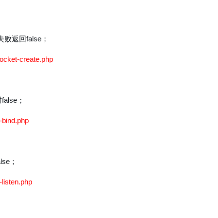
败返回false；
socket-create.php
alse；
t-bind.php
lse；
-listen.php