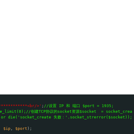
************<br/>'
;
//设置 IP 和 端口 $port = 1935;
_limit(0);//创建TCP协议的socket资源$socket  = socket_crea
) or die('socket_create 失败：'.socket_strerror($socket));
, 
$ip
, 
$port
);