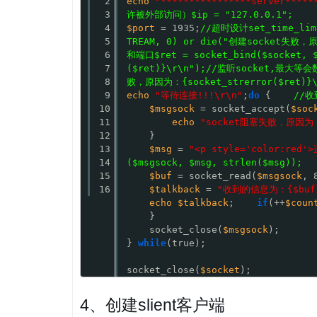
2
echo
"****************server*****
3
许被外部访问）$ip = "127.0.0.1";
4
$port
= 1935;
//超时设计set_time_limi
5
TREAM, 0) or die("创建socket失败，原
6
和端口$ret = socket_bind($socket,
7
($ret)}\r\n");//监听socket,最大等会数为
8
败，原因为：{socket_strerror($ret)}\
9
echo
"等待连接!!!\r\n"
;
do
{    
//收
10
$msgsock
= socket_accept(
$soc
11
echo
"socket阻塞失败，原因为：{s
12
}
13
$msg
= 
"<p style='color:red
14
($msgsock, $msg, strlen($msg));
15
$buf
= socket_read(
$msgsock
, 
16
$talkback
= 
"收到的信息为：{$buf}
echo
$talkback
;    
if
(++
$coun
}
socket_close(
$msgsock
);
} 
while
(true);
socket_close(
$socket
);
4、创建slient客户端