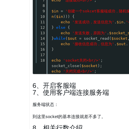
7
echo
'连接成功<br/>'
;
8
9
$in
= 
'创建一个sokcet客服端成功，随机编
10
n
(
$in
))) {
11
echo
'发送成功，发送信息为'
.
$in
.
'
12
} 
else
{
13
echo
'发送失败，原因为'
.
$socket_
14
}
while
(
$out
= socket_read(
$socket
15
echo
'接收信息成功，信息为'
.
$out
.
16
}
17
18
echo
'socket关闭<br/>'
;
socket_close(
$socket
);
echo
'关闭完成<br/>'
;
6、开启客服端
7、使用客户端连接服务端
服务端状态：
到这里socket的基本连接就差不多了。
8、相关行数介绍