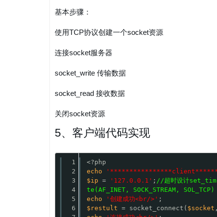
基本步骤：
使用TCP协议创建一个socket资源
连接socket服务器
socket_write 传输数据
socket_read 接收数据
关闭socket资源
5、客户端代码实现
1
<?php
2
echo
'****************client*****
3
$ip
= 
'127.0.0.1'
;
//超时设计set_time
4
te(AF_INET, SOCK_STREAM, SOL_TCP
5
echo
'创建成功<br/>'
;
6
$restult
= socket_connect(
$socket