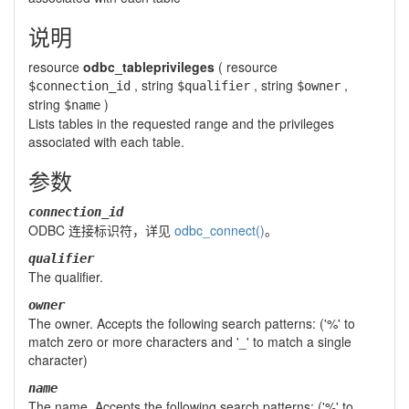
说明
resource
odbc_tableprivileges
(
resource
,
string
,
string
,
$connection_id
$qualifier
$owner
string
)
$name
Lists tables in the requested range and the privileges
associated with each table.
参数
connection_id
ODBC 连接标识符，详见
odbc_connect()
。
qualifier
The qualifier.
owner
The owner. Accepts the following search patterns: ('%' to
match zero or more characters and '_' to match a single
character)
name
The name. Accepts the following search patterns: ('%' to