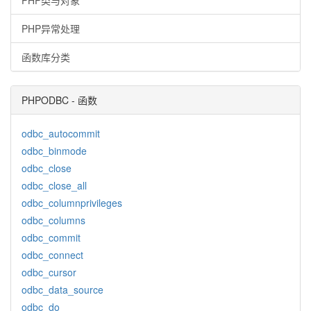
PHP类与对象
PHP异常处理
函数库分类
PHPODBC - 函数
odbc_autocommit
odbc_binmode
odbc_close
odbc_close_all
odbc_columnprivileges
odbc_columns
odbc_commit
odbc_connect
odbc_cursor
odbc_data_source
odbc_do