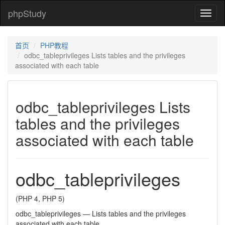
phpStudy
phpSt
首页
PHP教程
odbc_tableprivileges Lists tables and the privileges
associated with each table
odbc_tableprivileges Lists
tables and the privileges
associated with each table
odbc_tableprivileges
(PHP 4, PHP 5)
odbc_tableprivileges
—
Lists tables and the privileges
associated with each table