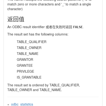
match zero or more characters and '_' to match a single
character)
返回值
An ODBC result identifier 或者在失败时返回
.
FALSE
The result set has the following columns:
TABLE_QUALIFIER
TABLE_OWNER
TABLE_NAME
GRANTOR
GRANTEE
PRIVILEGE
IS_GRANTABLE
The result set is ordered by TABLE_QUALIFIER,
TABLE_OWNER and TABLE_NAME.
«
odbc_statistics