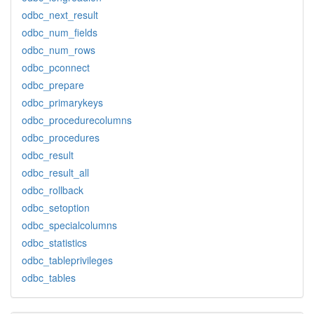
odbc_next_result
odbc_num_fields
odbc_num_rows
odbc_pconnect
odbc_prepare
odbc_primarykeys
odbc_procedurecolumns
odbc_procedures
odbc_result
odbc_result_all
odbc_rollback
odbc_setoption
odbc_specialcolumns
odbc_statistics
odbc_tableprivileges
odbc_tables