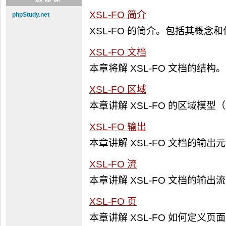
XSL-FO 简介
phpStudy.net
XSL-FO 的简介。包括其概念
XSL-FO 文档
本章将解 XSL-FO 文档的结构。
XSL-FO 区域
本章讲解 XSL-FO 的区域模型（ar
XSL-FO 输出
本章讲解 XSL-FO 文档的输出元素（
XSL-FO 流
本章讲解 XSL-FO 文档的输出流（O
XSL-FO 页
本章讲解 XSL-FO 如何定义页