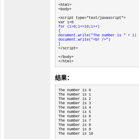
<html>

<body>

<script type="text/javascript">

for (i=0;i<=10;i++)

{

document.write("The number is " + i)

document.write("<br />")

}

</script>

</body>

</html>
结果：
The number is 0

The number is 1

The number is 2

The number is 3

The number is 4

The number is 5

The number is 6

The number is 7

The number is 8

The number is 9

The number is 10