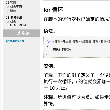
JS 实例
JS 对象实例
for 循环
JS 测验
JS 参考手册
在脚本的运行次数已确定的情况下使
JS 对象
JS HTML DOM
语法：
phpStudy.net
for
 (变量=开始值;变量<=结束值;变量=变量+步
{

    需执行的代码

实例：
解释：下面的例子定义了一个循环
执行一次循环，i 的值就会累加一
于 10 为止。
注释：
步进值可以为负。如果步进
算符。