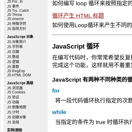
JS For...In
如何编写 loop 循环来按照指
JS 事件
JS Try...Catch
JS Throw
循环产生 HTML 标题
JS onerror
JS 特殊字符
如何使用Loop循环来产生不同的
JS 指导方针
JavaScript 对象
JS 对象简介
JavaScript 循环
JS 字符串
JS 日期
在编写代码时，你常常希望反复
JS 数组
JS 逻辑
完成这个功能，这样就用不着重
JS 算数
JS RegExp
JS HTML DOM
JavaScript 有两种不同种类的
JavaScript 高级
JS 浏览器
for
JS Cookies
JS 验证
将一段代码循环执行指定的次
JS 动画
JS 图像地图
while
JS 计时
JS 创建对象
当指定的条件为 true 时循环
JS 总结
实例/测验