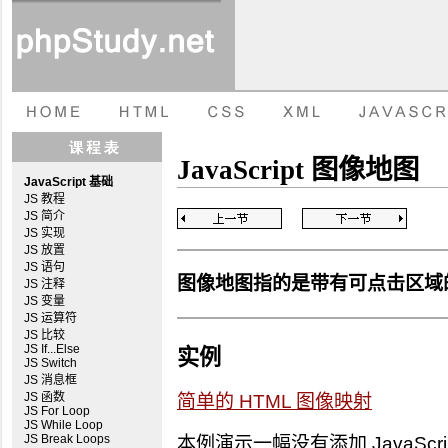
JavaScript 图像地图
JavaScript 基础
JS 教程
JS 简介
JS 实现
JS 放置
JS 语句
图像地图指的是带有可点击区域
JS 注释
JS 变量
JS 运算符
JS 比较
JS If...Else
实例
JS Switch
JS 消息框
JS 函数
简单的 HTML 图像映射
JS For Loop
JS While Loop
JS Break Loops
本例演示一幅没有添加 JavaScr