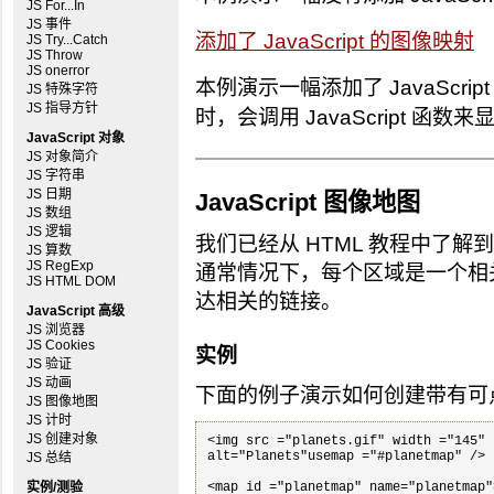
JS For...In
JS 事件
添加了 JavaScript 的图像映射
JS Try...Catch
JS Throw
JS onerror
本例演示一幅添加了 JavaScr
JS 特殊字符
JS 指导方针
时，会调用 JavaScript 
JavaScript 对象
JS 对象简介
JS 字符串
JS 日期
JavaScript 图像地图
JS 数组
JS 逻辑
我们已经从 HTML 教程中了
JS 算数
JS RegExp
通常情况下，每个区域是一个相
JS HTML DOM
达相关的链接。
JavaScript 高级
JS 浏览器
JS Cookies
实例
JS 验证
JS 动画
下面的例子演示如何创建带有可点击
JS 图像地图
JS 计时
JS 创建对象
<img src ="planets.gif" width ="145" 
alt="Planets"usemap ="#planetmap" />

JS 总结
实例/测验
<map id ="planetmap" name="planetmap">