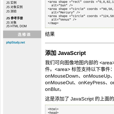
<area shape ="rect" coords ="0,0,82,1
JS 实例
  alt="Sun" />

JS 对象实例
<area shape ="circle" coords ="90,58,
JS 测验
  alt="Mercury" />

<area shape ="circle" coords ="124,58
JS 参考手册
  alt="Venus" />

JS 对象
</map> 
JS HTML DOM
结果
phpStudy.net
添加 JavaScript
我们可向图像地图内部的 <area>
件。<area> 标签支持以下事件：onC
onMouseDown、onMouseUp、
onMouseOut、onKeyPress、
onBlur。
这是添加了 JavaScript 的上
<html>

<head>
