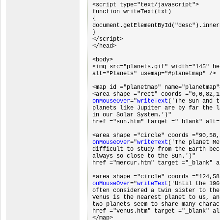
<script type="text/javascript">

function writeText(txt)

{

document.getElementById("desc").inner
}

</script>

</head>

<body>

<img src="planets.gif" width="145" he
alt="Planets" usemap="#planetmap" />

<map id ="planetmap" name="planetmap">
onMouseOver
="
writeText
('The Sun and t
planets like Jupiter are by far the l
in our Solar System.')"

href ="sun.htm" target ="_blank" alt=
onMouseOver
="
writeText
('The planet Me
difficult to study from the Earth bec
always so close to the Sun.')"

href ="mercur.htm" target ="_blank" a
onMouseOver
="
writeText
('Until the 196
often considered a twin sister to the
Venus is the nearest planet to us, an
two planets seem to share many charac
href ="venus.htm" target ="_blank" al
</map> 
