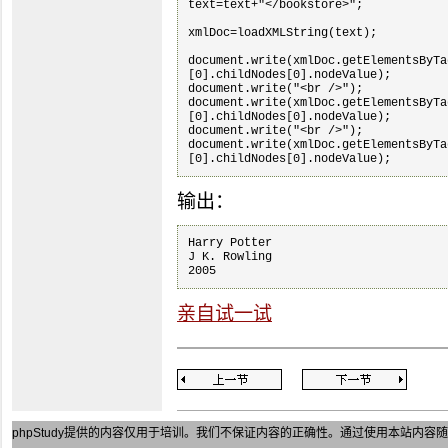
text=text+"</bookstore>";

xmlDoc=loadXMLString(text);

document.write(xmlDoc.getElementsByTa
[0].childNodes[0].nodeValue);

document.write("<br />");

document.write(xmlDoc.getElementsByTa
[0].childNodes[0].nodeValue);

document.write("<br />");

document.write(xmlDoc.getElementsByTa
输出：
Harry Potter

J K. Rowling

亲自试一试
phpStudy
提供的内容仅用于培训。我们不保证内容的正确性。通过使用本站内容随