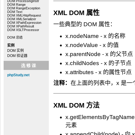
DOM ProcessingInstr
DOM Range
DOM RangeException
XML DOM 属性
DOM Text
DOM XMLHttpRequest
DOM XMLSerializer
DOM XPathExpression
一些典型的 DOM 属性：
DOM XPathResult
DOM XSLTProcessor
x.nodeName - x 的名称
DOM 总结
x.nodeValue - x 的值
实例
DOM 实例
x.parentNode - x 的父节点
DOM 验证器
x.childNodes - x 的子节点
x.attributes - x 的属性节点
phpStudy.net
注释：
在上面的列表中，x 是一
XML DOM 方法
x.getElementsByTag
元素
x.appendChild(node) -