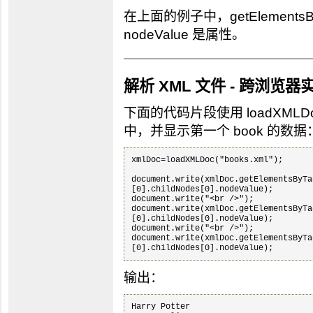
在上面的例子中，getElementsBy
nodeValue 是属性。
解析 XML 文件 - 跨浏览器
下面的代码片段使用 loadXMLD
中，并显示第一个 book 的数据
xmlDoc=loadXMLDoc("books.xml");

document.write(xmlDoc.getElementsByTa
[0].childNodes[0].nodeValue);

document.write("<br />");

document.write(xmlDoc.getElementsByTa
[0].childNodes[0].nodeValue);

document.write("<br />");

document.write(xmlDoc.getElementsByTa
[0].childNodes[0].nodeValue);
输出：
Harry Potter
