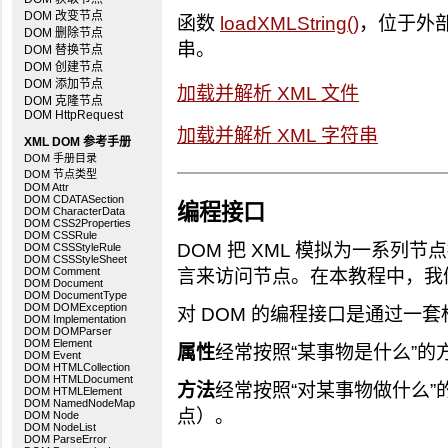
DOM 改变节点
函数
loadXMLString()
，位于外部 
DOM 删除节点
串。
DOM 替换节点
DOM 创建节点
DOM 添加节点
加载并解析 XML 文件
DOM 克隆节点
DOM HttpRequest
加载并解析 XML 字符串
XML DOM 参考手册
DOM 手册目录
DOM 节点类型
DOM Attr
DOM CDATASection
编程接口
DOM CharacterData
DOM CSS2Properties
DOM CSSRule
DOM 把 XML 模拟为一系列节点接
DOM CSSStyleRule
DOM CSSStyleSheet
DOM Comment
言来访问节点。在本教程中，我们使用
DOM Document
DOM DocumentType
DOM DOMException
对 DOM 的编程接口是通过一
DOM Implementation
DOM DOMParser
DOM Element
属性
经常按照“某事物是什么”的方
DOM Event
DOM HTMLCollection
DOM HTMLDocument
方法
经常按照“对某事物做什么”的
DOM HTMLElement
DOM NamedNodeMap
点）。
DOM Node
DOM NodeList
DOM ParseError