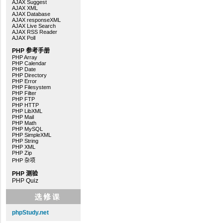
AJAX Suggest
AJAX XML
AJAX Database
AJAX responseXML
AJAX Live Search
AJAX RSS Reader
AJAX Poll
PHP 参考手册
PHP Array
PHP Calendar
PHP Date
PHP Directory
PHP Error
PHP Filesystem
PHP Filter
PHP FTP
PHP HTTP
PHP LibXML
PHP Mail
PHP Math
PHP MySQL
PHP SimpleXML
PHP String
PHP XML
PHP Zip
PHP 杂项
PHP 测验
PHP Quiz
phpStudy.net