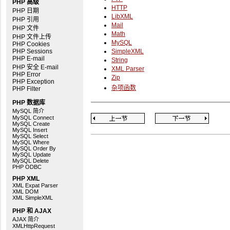
PHP 高级
HTTP
PHP 日期
LibXML
PHP 引用
Mail
PHP 文件
Math
PHP 文件上传
MySQL
PHP Cookies
PHP Sessions
SimpleXML
PHP E-mail
String
PHP 安全 E-mail
XML Parser
PHP Error
Zip
PHP Exception
杂项函数
PHP Filter
PHP 数据库
MySQL 简介
MySQL Connect
MySQL Create
MySQL Insert
MySQL Select
MySQL Where
MySQL Order By
MySQL Update
MySQL Delete
PHP ODBC
PHP XML
XML Expat Parser
XML DOM
XML SimpleXML
PHP 和 AJAX
AJAX 简介
XMLHttpRequest