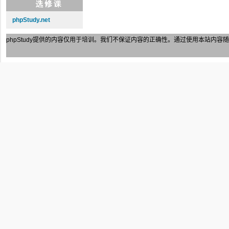
phpStudy.net
phpStudy
提供的内容仅用于培训。我们不保证内容的正确性。通过使用本站内容随