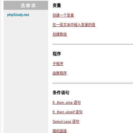
变量
phpStudy.net
创建一个变量
在一段文本中插入变量的值
创建数组
程序
子程序
函数程序
条件语句
If...then..else 语句
If...then..elseif 语句
Select case 语句
随机链接