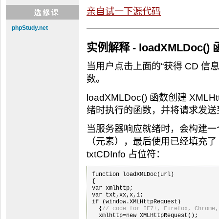
亲自试一下源代码
phpStudy.net
实例解释 - loadXMLDoc()
当用户点击上面的“获得 CD 信息”
数。
loadXMLDoc() 函数创建 XM
绪时执行的函数，并将请求发送
当服务器响应就绪时，会构建一个 
（元素），最后使用已经填充了 X
txtCDInfo 占位符：
function loadXMLDoc(url)

{

var xmlhttp;

var txt,xx,x,i;

if (window.XMLHttpRequest)

  {
// code for IE7+, Firefox, Chrome,
  xmlhttp=new XMLHttpRequest();
