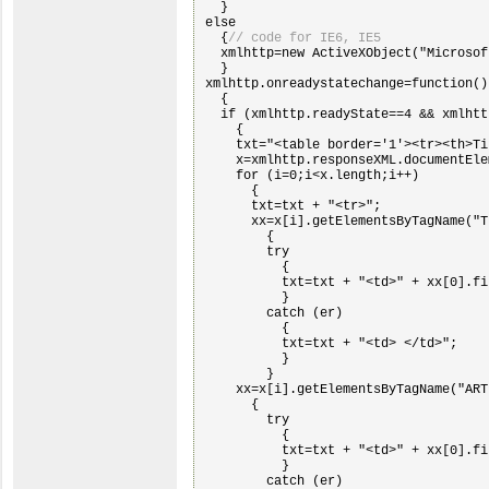
  }

else

  {
// code for IE6, IE5
  xmlhttp=new ActiveXObject("Microsof
  }

xmlhttp.onreadystatechange=function()

  {

  if (xmlhttp.readyState==4 && xmlhtt
    {

    txt="<table border='1'><tr><th>Ti
    x=xmlhttp.responseXML.documentEle
    for (i=0;i<x.length;i++)

      {

      txt=txt + "<tr>";

      xx=x[i].getElementsByTagName("T
        {

        try

          {

          txt=txt + "<td>" + xx[0].fi
          }

        catch (er)

          {

          txt=txt + "<td> </td>";

          }

        }

    xx=x[i].getElementsByTagName("ARTI
      {

        try

          {

          txt=txt + "<td>" + xx[0].fi
          }

        catch (er)
