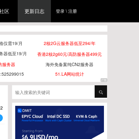
社区
更新日志
登录 \ 注册
仅需19/月
2核2G云服务器低至294/年
务器低至19/月
香港2核2g60元/高防服务器499元
防服务器
海外免备案纯CN2服务器
25299015
51.LA网站统计
72