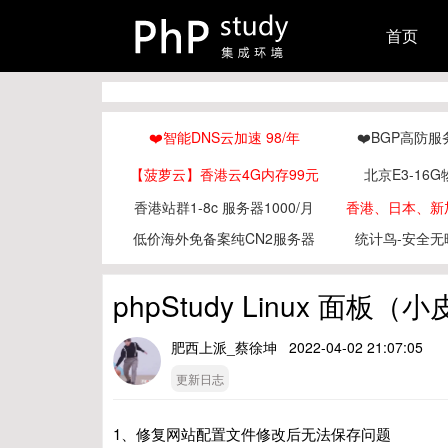
首页
❤️智能DNS云加速 98/年
❤️BGP高防服
【菠萝云】香港云4G内存99元
北京E3-16G
香港站群1-8c 服务器1000/月
香港、日本、新加
低价海外免备案纯CN2服务器
统计鸟-安全无
phpStudy Linux 面
肥西上派_蔡徐坤 2022-04-02 21:07:05
更新日志
1、修复网站配置文件修改后无法保存问题