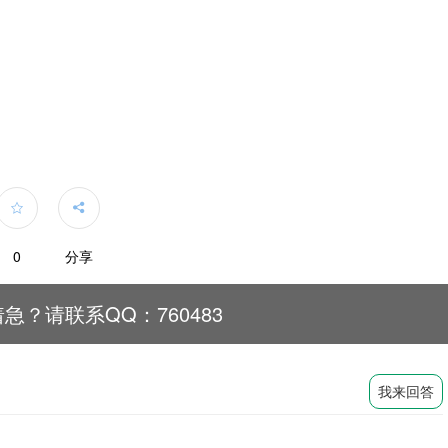


0
分享
急？请联系QQ：760483
我来回答