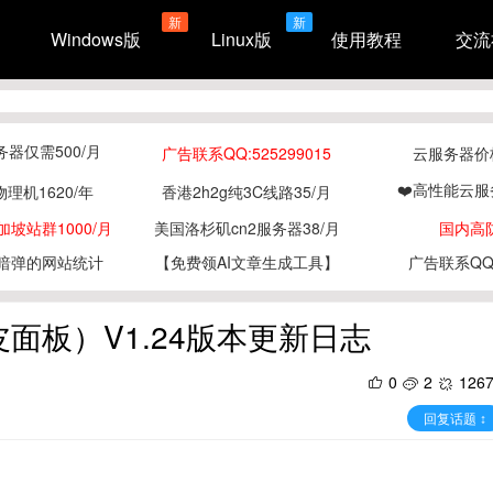
新
新
Windows版
Linux版
使用教程
交流
务器仅需500/月
广告联系QQ:525299015
云服务器价格
❤️高性能云服
物理机1620/年
香港2h2g纯3C线路35/月
坡站群1000/月
美国洛杉矶cn2服务器38/月
国内高
暗弹的网站统计
【免费领AI文章生成工具】
广告联系QQ:5
板（小皮面板）V1.24版本更新日志
0
2
126
回复话题 ↕