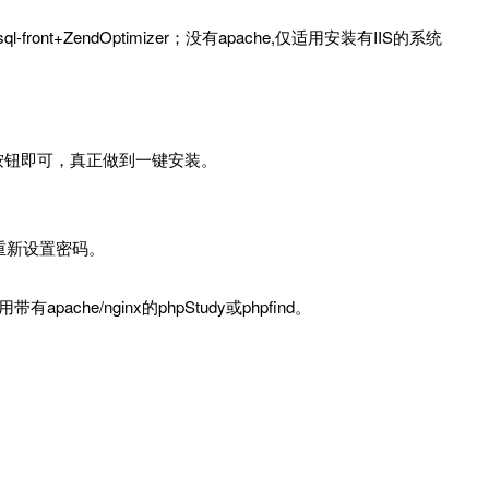
n+sql-front+ZendOptimizer；没有apache,仅适用安装有IIS的系统
按钮即可，真正做到一键安装。
。
后请重新设置密码。
che/nginx的phpStudy或phpfind。