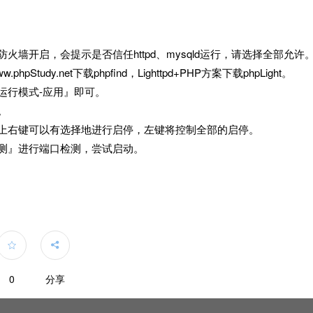
火墙开启，会提示是否信任httpd、mysqld运行，请选择全部允许
hpStudy.net下载phpfind，Lighttpd+PHP方案下载phpLight。
运行模式-应用』即可。
。
钮上右键可以有选择地进行启停，左键将控制全部的启停。
检测』进行端口检测，尝试启动。


0
分享