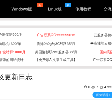
新
新
Windows版
Linux版
使用教程
交流
务器仅需500/月
广告联系QQ:525299015
云服务器价格
❤️高性能云服
物理机1620/年
香港2h2g纯3C线路35/月
坡站群1000/月
美国洛杉矶cn2服务器38/月
国内高
暗弹的网站统计
【免费领AI文章生成工具】
广告联系QQ:5
本下载及更新日志
0
7
475
回复话题 ↕