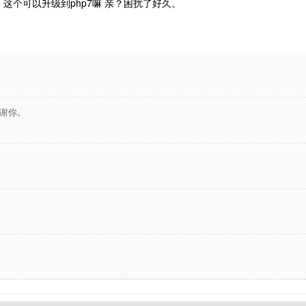
p5.4 这个可以升级到php7嘛 亲？困扰了好久。
谢你。