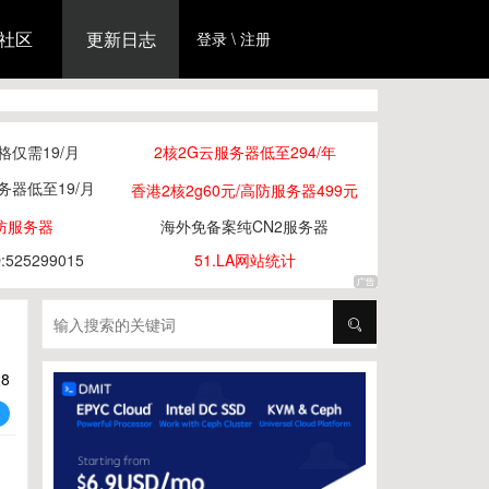
社区
更新日志
登录 \ 注册
仅需19/月
2核2G云服务器低至294/年
务器低至19/月
香港2核2g60元/高防服务器499元
防服务器
海外免备案纯CN2服务器
25299015
51.LA网站统计
28