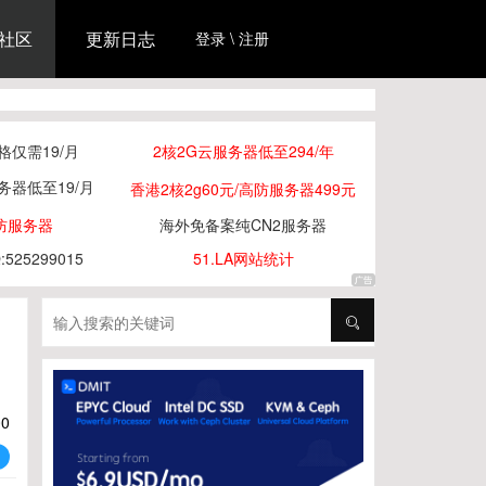
社区
更新日志
登录 \ 注册
仅需19/月
2核2G云服务器低至294/年
务器低至19/月
香港2核2g60元/高防服务器499元
防服务器
海外免备案纯CN2服务器
25299015
51.LA网站统计
00