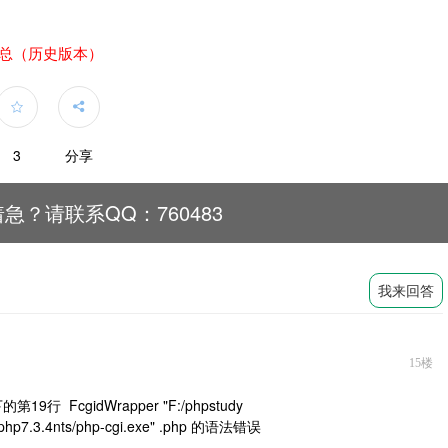
题汇总（历史版本）


3
分享
急？请联系QQ：760483
我来回答
15楼
的第19行 FcgidWrapper "F:/phpstudy
p/php7.3.4nts/php-cgi.exe" .php 的语法错误