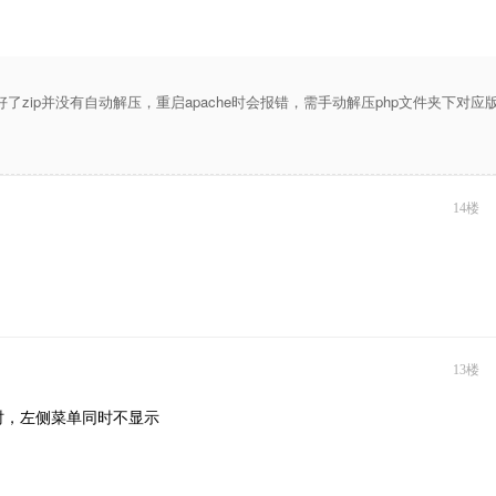
了zip并没有自动解压，重启apache时会报错，需手动解压php文件夹下对应
14楼
13楼
时，左侧菜单同时不显示