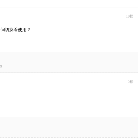
10楼
che间切换着使用？
13
5楼