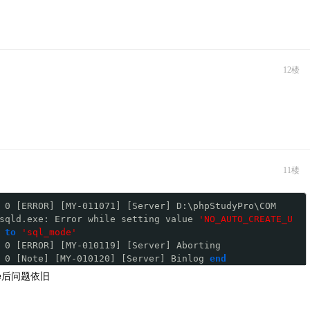
12楼
11楼
 0 [ERROR] [MY-011071] [Server] D:\phpStudyPro\COM
sqld.exe: Error while setting value 
'NO_AUTO_CREATE_U
to
'sql_mode'
 0 [ERROR] [MY-010119] [Server] Aborting
 0 [Note] [MY-010120] [Server] Binlog 
end
de后问题依旧