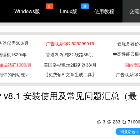
新
新
Windows版
Linux版
使用教程
交流
务器仅需500/月
广告联系QQ:525299015
云服务器价格
❤️高性能云服
物理机1620/年
香港2h2g纯3C线路35/月
坡站群1000/月
美国洛杉矶cn2服务器38/月
国内高
暗弹的网站统计
【免费领AI文章生成工具】
广告联系QQ:5
udy v8.1 安装使用及常见问题汇总（最
3
233
7160
回复话题 ↕