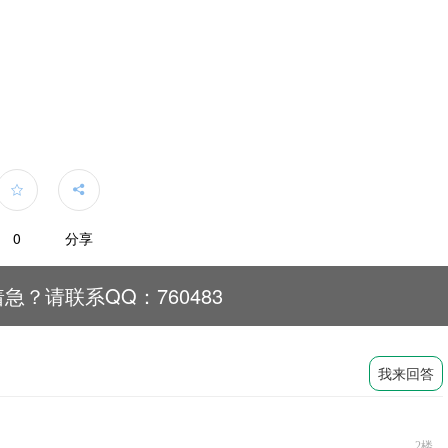


0
分享
急？请联系QQ：760483
我来回答
2楼