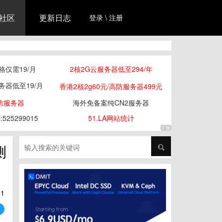
社区
更新日志
登录 \ 注册
仅需19/月
2核2G云服务器低至294/年
务器低至19/月
香港2核2g60元/高防服务器499元
防服务器
海外免备案纯CN2服务器
25299015
51.LA网站统计
测
11