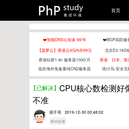
首页
❤️智能DNS云加速 98/年
❤️BGP高防服
【菠萝云】香港云4G内存99元
北京E3-16G
香港站群1-8c 服务器1000/月
香港、日本、新加
低价海外免备案纯CN2服务器
统计鸟-安全无
CPU核心数检测
【已解决】
不准
胡子哥 2019-12-30 00:48:02
BUG反馈