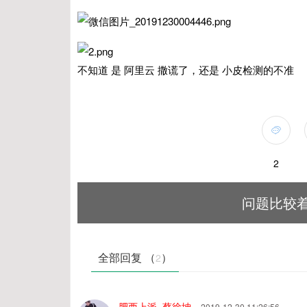
不知道 是 阿里云 撒谎了，还是 小皮检测的不准
2
问题比较着
全部回复 （
）
2
肥西上派_蔡徐坤
2019-12-30 11:26:56