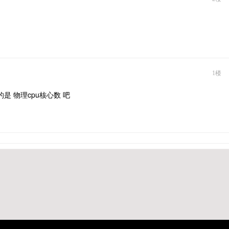
1楼
是 物理cpu核心数 吧